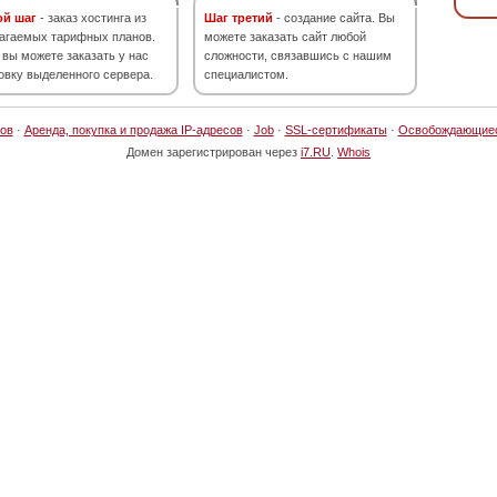
ой шаг
- заказ хостинга из
Шаг третий
- создание сайта. Вы
агаемых тарифных планов.
можете заказать сайт любой
 вы можете заказать у нас
сложности, связавшись с нашим
овку выделенного сервера.
специалистом.
ов
·
Аренда, покупка и продажа IP-адресов
·
Job
·
SSL-сертификаты
·
Освобождающие
Домен зарегистрирован через
i7.RU
.
Whois