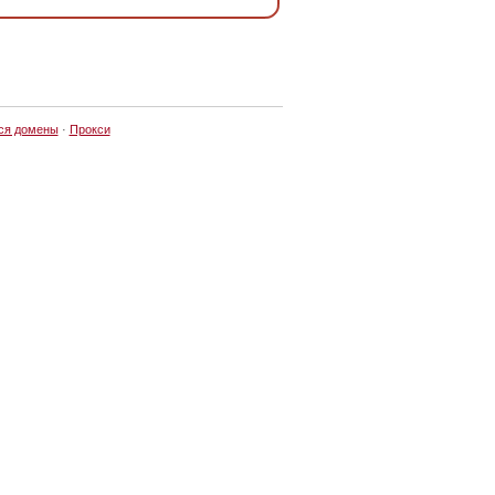
ся домены
·
Прокси