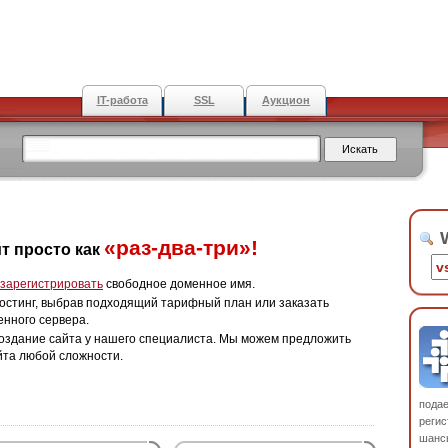
IT-работа
SSL
Аукцион
W
«раз-два-три»!
т просто как
зарегистрировать
свободное доменное имя.
остинг, выбрав подходящий тарифный план или заказать
енного сервера.
оздание сайта у нашего специалиста. Мы можем предложить
йта любой сложности.
пода
регис
шанс